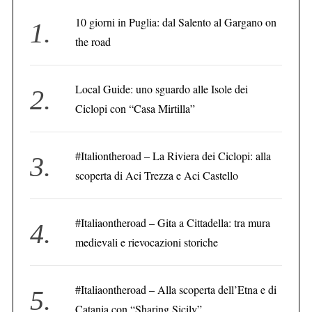
10 giorni in Puglia: dal Salento al Gargano on
the road
C
e
r
Local Guide: uno sguardo alle Isole dei
c
Ciclopi con “Casa Mirtilla”
a
:
#Italiontheroad – La Riviera dei Ciclopi: alla
scoperta di Aci Trezza e Aci Castello
#Italiaontheroad – Gita a Cittadella: tra mura
medievali e rievocazioni storiche
#Italiaontheroad – Alla scoperta dell’Etna e di
Catania con “Sharing Sicily”