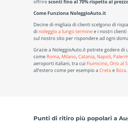
offrire
sconti fino al 70% rispetto al prezz
Come Funziona NoleggioAuto.it
Decine di migliaia di clienti scelgono di ris
di
noleggio a lungo termine
e i nostri client
sul nostro sito per rispondere ad ogni doma
Grazie a NoleggioAuto.it potrete godere di un
come
Roma
,
Milano
,
Catania
,
Napoli
,
Paler
aeroporti italiani, tra cui
Fiumicino
,
Orio al 
all’estero come per esempio a
Creta
e
Ibiza
Punti di ritiro più popolari a A