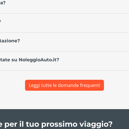
ca?
?
tazione?
ate su NoleggioAuto.it?
Leggi tutte le domande frequenti
e per il tuo prossimo viaggio?