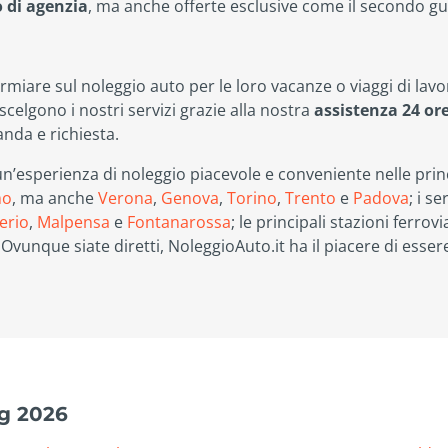
o di agenzia
, ma anche offerte esclusive come il secondo gui
parmiare sul noleggio auto per le loro vacanze o viaggi di la
i scelgono i nostri servizi grazie alla nostra
assistenza 24 ore
nda e richiesta.
’esperienza di noleggio piacevole e conveniente nelle princi
mo
, ma anche
Verona
,
Genova
,
Torino
,
Trento
e
Padova
; i s
Serio
,
Malpensa
e
Fontanarossa
; le principali stazioni ferrovi
. Ovunque siate diretti, NoleggioAuto.it ha il piacere di esser
ug 2026