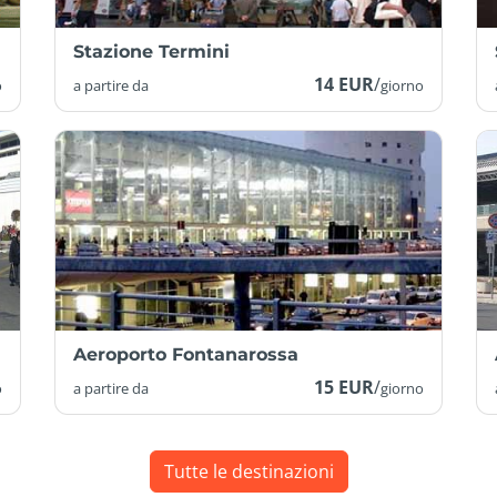
Stazione Termini
14 EUR
/
o
a partire da
giorno
Aeroporto Fontanarossa
15 EUR
/
o
a partire da
giorno
Tutte le destinazioni