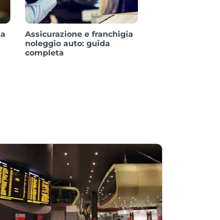
ta
Assicurazione e franchigia
Consigli per il ri
noleggio auto: guida
dell'auto a nole
completa