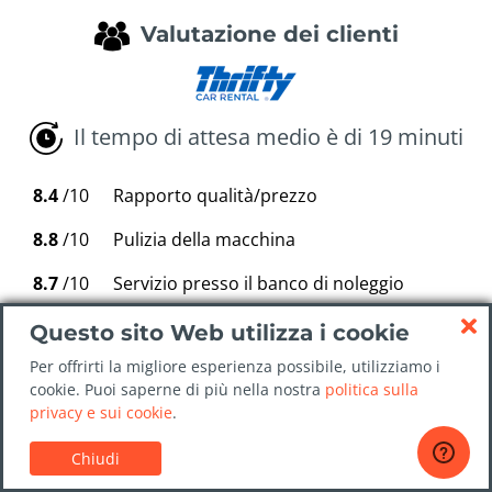
Valutazione dei clienti
Il tempo di attesa medio è di 19 minuti
8.4
/10
Rapporto qualità/prezzo
8.8
/10
Pulizia della macchina
8.7
/10
Servizio presso il banco di noleggio
8.5
/10
Processo di ritiro di noleggio auto
Questo sito Web utilizza i cookie
Per offrirti la migliore esperienza possibile, utilizziamo i
8.8
/10
Processo di riconsegna dell'auto
cookie. Puoi saperne di più nella nostra
politica sulla
privacy e sui cookie
.
Chiudi