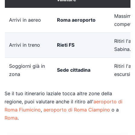
Massima s
Arrivi in aereo
Roma aeroporto
competit
Ritiri l'
Arrivi in treno
Rieti FS
Sabina.
Soggiorni già in
Ritiri l'
Sede cittadina
zona
escursion
Se il tuo itinerario laziale tocca altre zone della
regione, puoi valutare anche il ritiro all'
aeroporto di
Roma Fiumicino
,
aeroporto di Roma Ciampino
o a
Roma
.