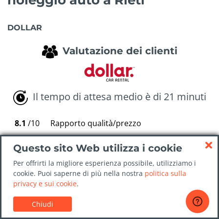
DOLLAR
Valutazione dei clienti
Il tempo di attesa medio è di 21 minuti
8.1
/10
Rapporto qualità/prezzo
8.7
/10
Pulizia della macchina
Questo sito Web utilizza i cookie
8.4
/10
Servizio presso il banco di noleggio
Per offrirti la migliore esperienza possibile, utilizziamo i
cookie. Puoi saperne di più nella nostra
politica sulla
8.3
/10
Processo di ritiro di noleggio auto
privacy e sui cookie
.
8.6
/10
Processo di riconsegna dell'auto
Chiudi