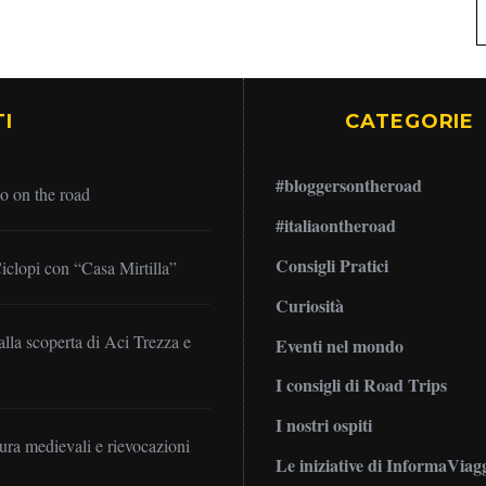
I
CATEGORIE
#bloggersontheroad
no on the road
#italiaontheroad
Consigli Pratici
iclopi con “Casa Mirtilla”
Curiosità
alla scoperta di Aci Trezza e
Eventi nel mondo
I consigli di Road Trips
I nostri ospiti
mura medievali e rievocazioni
Le iniziative di InformaViag