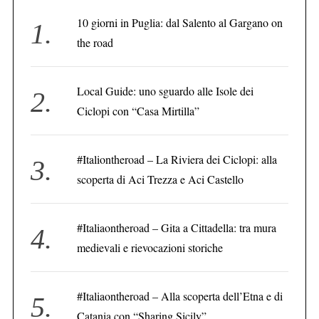
10 giorni in Puglia: dal Salento al Gargano on
the road
C
e
r
Local Guide: uno sguardo alle Isole dei
c
Ciclopi con “Casa Mirtilla”
a
:
#Italiontheroad – La Riviera dei Ciclopi: alla
scoperta di Aci Trezza e Aci Castello
#Italiaontheroad – Gita a Cittadella: tra mura
medievali e rievocazioni storiche
#Italiaontheroad – Alla scoperta dell’Etna e di
Catania con “Sharing Sicily”