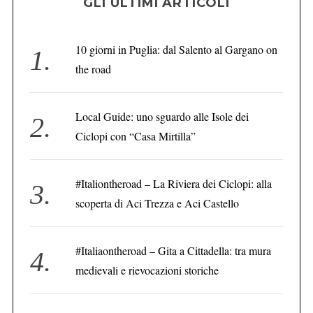
GLI ULTIMI ARTICOLI
10 giorni in Puglia: dal Salento al Gargano on
C
the road
e
r
c
Local Guide: uno sguardo alle Isole dei
a
Ciclopi con “Casa Mirtilla”
:
#Italiontheroad – La Riviera dei Ciclopi: alla
scoperta di Aci Trezza e Aci Castello
#Italiaontheroad – Gita a Cittadella: tra mura
medievali e rievocazioni storiche