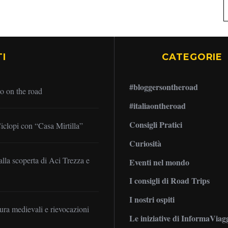
I
CATEGORIE
#bloggersontheroad
no on the road
#italiaontheroad
Consigli Pratici
iclopi con “Casa Mirtilla”
Curiosità
alla scoperta di Aci Trezza e
Eventi nel mondo
I consigli di Road Trips
I nostri ospiti
mura medievali e rievocazioni
Le iniziative di InformaViag