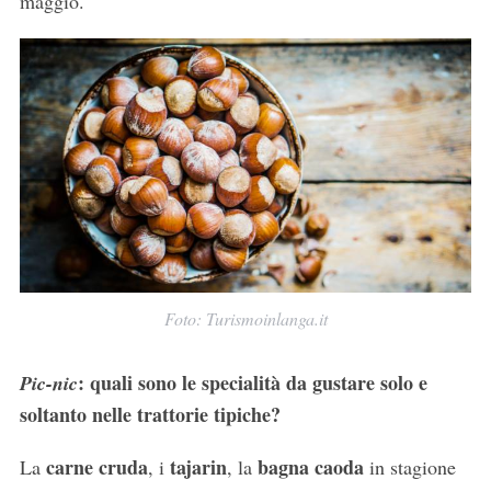
maggio.
Foto: Turismoinlanga.it
: quali sono le specialità da gustare solo e
Pic-nic
soltanto nelle trattorie tipiche?
carne cruda
tajarin
bagna caoda
La
, i
, la
in stagione