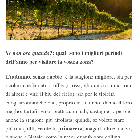
: quali sono i migliori periodi
Se non ora quando?
dell’anno per visitare la vostra zona?
autunno
L’
, senza dubbio, è la stagione migliore, sia per
i colori che la natura offre (i rossi, gli arancio, i marroni
di alberi e viti; il blu del cielo), sia per le tipicità
enogastronomiche che, proprio in autunno, danno il loro
meglio: tartufi, vino, piatti autunnali, castagne… però è
anche la stagione più affollata: quindi, se volete stare
primavera
più tranquilli, venite in
, magari a fine marzo,
o anche a Natale, sotto la neve, quanfo ogni collina