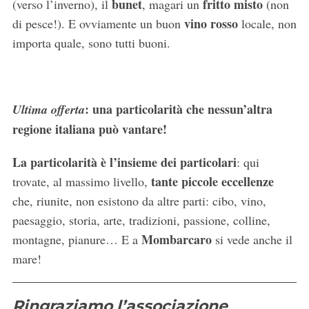
bunet
fritto misto
(verso l’inverno), il
, magari un
(non
vino rosso
di pesce!). E ovviamente un buon
locale, non
importa quale, sono tutti buoni.
: una particolarità che nessun’altra
Ultima offerta
regione italiana può vantare!
La particolarità è l’insieme dei particolari
: qui
tante piccole eccellenze
trovate, al massimo livello,
che, riunite, non esistono da altre parti: cibo, vino,
paesaggio, storia, arte, tradizioni, passione, colline,
Mombarcaro
montagne, pianure… E a
si vede anche il
C
mare!
e
r
c
Ringraziamo l’associazione
a