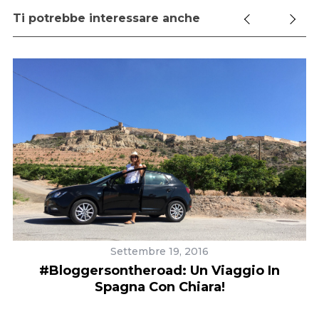
Ti potrebbe interessare anche
Settembre 19, 2016
#Bloggersontheroad: Un Viaggio In
#
ni
Spagna Con Chiara!