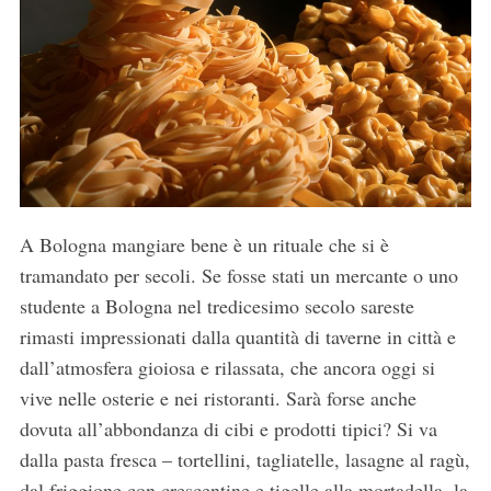
A Bologna mangiare bene è un rituale che si è
tramandato per secoli. Se fosse stati un mercante o uno
studente a Bologna nel tredicesimo secolo sareste
rimasti impressionati dalla quantità di taverne in città e
dall’atmosfera gioiosa e rilassata, che ancora oggi si
vive nelle osterie e nei ristoranti. Sarà forse anche
dovuta all’abbondanza di cibi e prodotti tipici? Si va
dalla pasta fresca – tortellini, tagliatelle, lasagne al ragù,
dal friggione con crescentine e tigelle alla mortadella, la