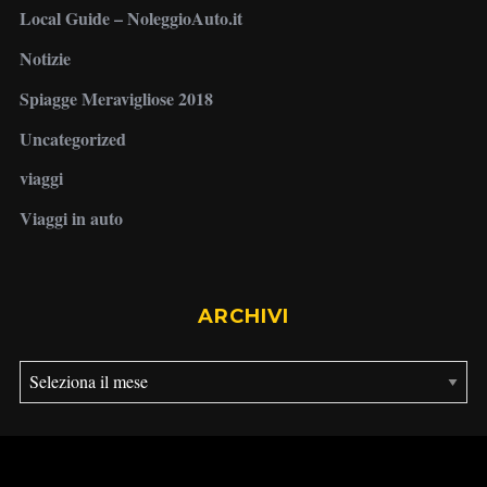
Local Guide – NoleggioAuto.it
Notizie
Spiagge Meravigliose 2018
Uncategorized
viaggi
Viaggi in auto
ARCHIVI
A
r
c
h