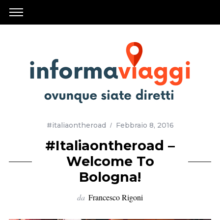
#italiaontheroad
Febbraio 8, 2016
#Italiaontheroad –
Welcome To
Bologna!
da
Francesco Rigoni