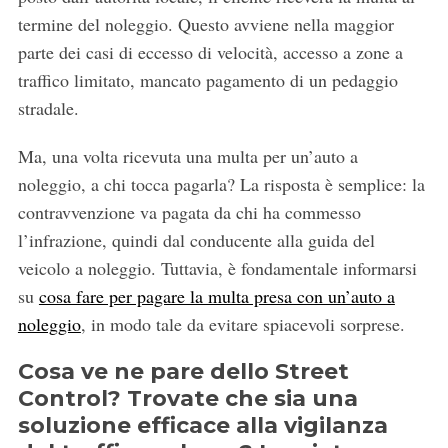
termine del noleggio. Questo avviene nella maggior
parte dei casi di eccesso di velocità, accesso a zone a
traffico limitato, mancato pagamento di un pedaggio
stradale.
Ma, una volta ricevuta una multa per un’auto a
noleggio, a chi tocca pagarla? La risposta è semplice: la
contravvenzione va pagata da chi ha commesso
l’infrazione, quindi dal conducente alla guida del
veicolo a noleggio. Tuttavia, è fondamentale informarsi
C
e
su
cosa fare per pagare la multa presa con un’auto a
r
noleggio
, in modo tale da evitare spiacevoli sorprese.
c
a
Cosa ve ne pare dello Street
:
Control? Trovate che sia una
soluzione efficace alla vigilanza