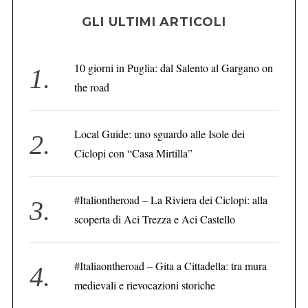
GLI ULTIMI ARTICOLI
C
10 giorni in Puglia: dal Salento al Gargano on
e
the road
r
c
a
Local Guide: uno sguardo alle Isole dei
:
Ciclopi con “Casa Mirtilla”
#Italiontheroad – La Riviera dei Ciclopi: alla
scoperta di Aci Trezza e Aci Castello
#Italiaontheroad – Gita a Cittadella: tra mura
medievali e rievocazioni storiche