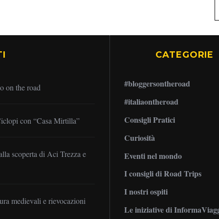
I
CATEGORIE
#bloggersontheroad
no on the road
#italiaontheroad
Consigli Pratici
iclopi con “Casa Mirtilla”
Curiosità
alla scoperta di Aci Trezza e
Eventi nel mondo
I consigli di Road Trips
I nostri ospiti
mura medievali e rievocazioni
Le iniziative di InformaViag