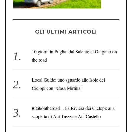
GLI ULTIMI ARTICOLI
C
e
r
10 giorni in Puglia: dal Salento al Gargano on
c
the road
a
:
Local Guide: uno sguardo alle Isole dei
Ciclopi con “Casa Mirtilla”
#Italiontheroad – La Riviera dei Ciclopi: alla
scoperta di Aci Trezza e Aci Castello