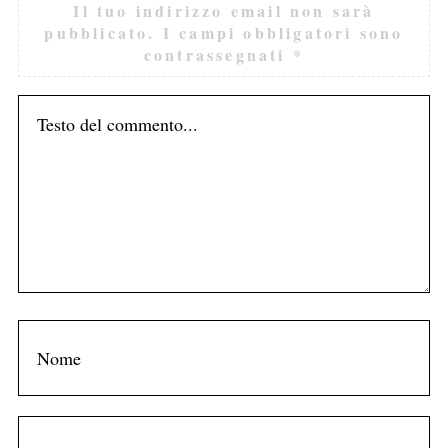
Il tuo indirizzo email non sarà
pubblicato.
I campi obbligatori sono
contrassegnati
*