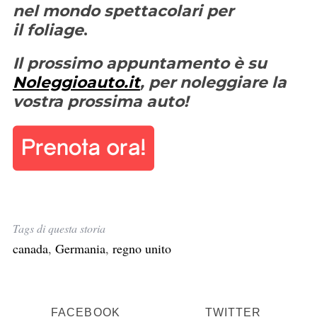
nel mondo spettacolari per
il
foliage
.
Il prossimo appuntamento è su
Noleggioauto.it
, per noleggiare la
vostra prossima auto!
Tags di questa storia
canada
,
Germania
,
regno unito
C
e
FACEBOOK
TWITTER