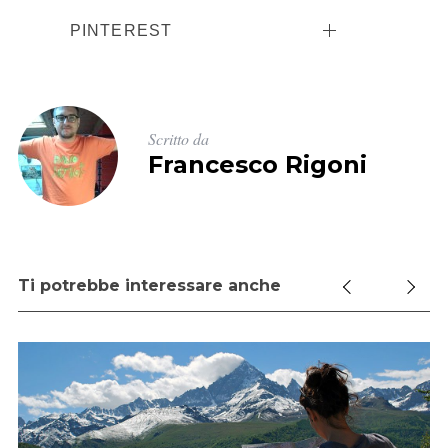
r
c
PINTEREST
a
:
Scritto da
Francesco Rigoni
Ti potrebbe interessare anche