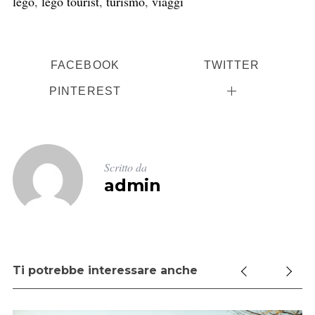
lego
,
lego tourist
,
turismo
,
viaggi
FACEBOOK
TWITTER
PINTEREST
Scritto da
admin
Ti potrebbe interessare anche