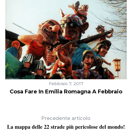
Febbraio 7, 2017
Cosa Fare In Emilia Romagna A Febbraio
C
e
r
c
Precedente articolo
a
La mappa delle 22 strade più pericolose del mondo!
: