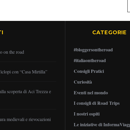
I
CATEGORIE
#bloggersontheroad
no on the road
#italiaontheroad
Consigli Pratici
iclopi con “Casa Mirtilla”
Curiosità
alla scoperta di Aci Trezza e
Eventi nel mondo
I consigli di Road Trips
I nostri ospiti
mura medievali e rievocazioni
Le iniziative di InformaViag