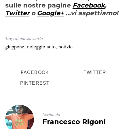
sulle nostre pagine
Facebook
,
Twitter
o
Google+
…vi aspettiamo!
C
e
Tags di questa storia
r
giappone
,
noleggio auto
,
notizie
c
a
:
FACEBOOK
TWITTER
PINTEREST
Scritto da
Francesco Rigoni