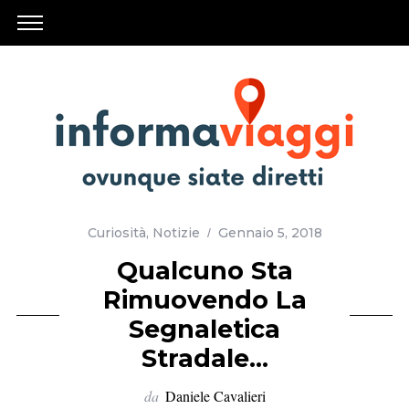
Curiosità
,
Notizie
Gennaio 5, 2018
Qualcuno Sta
Rimuovendo La
Segnaletica
Stradale…
da
Daniele Cavalieri