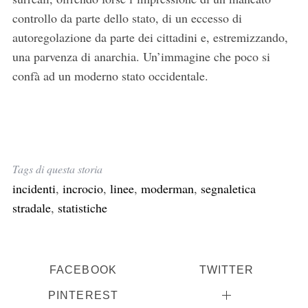
controllo da parte dello stato, di un eccesso di
autoregolazione da parte dei cittadini e, estremizzando,
una parvenza di anarchia. Un’immagine che poco si
confà ad un moderno stato occidentale.
Tags di questa storia
incidenti
,
incrocio
,
linee
,
moderman
,
segnaletica
stradale
,
statistiche
C
FACEBOOK
TWITTER
e
r
PINTEREST
c