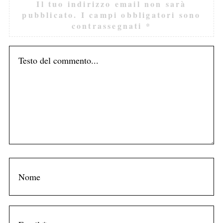
Il tuo indirizzo email non sarà
pubblicato.
I campi obbligatori sono
contrassegnati
*