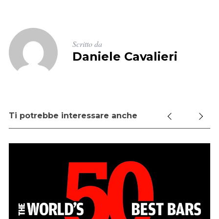
a
:
Scritto da
Daniele Cavalieri
Ti potrebbe interessare anche