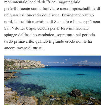
monumentale località di Erice, raggiungibile
preferibilmente con la funivia, e meta imprescindibile di
un qualsiasi itinerario della zona. Proseguendo verso
C
e
nord, le località marittime di Scopello e l’ancor più nota
r
San Vito Lo Capo, celebri per le loro immacolate
c
spiagge dal fascino carabaico, soprattutto nel periodo
a
tardo primaverile, quando il grande esodo non le ha
:
ancora invase di turisti.