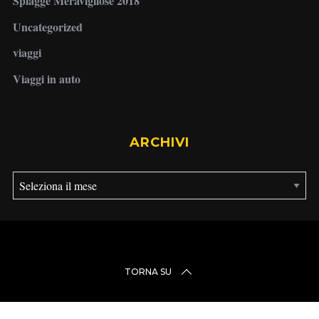
Spiagge Meravigliose 2018
Uncategorized
viaggi
Viaggi in auto
ARCHIVI
A
r
c
h
i
TORNA SU
v
i