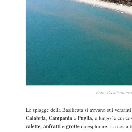
Foto: Basilicataturis
Le spiagge della Basilicata si trovano sui versant
Calabria
Campania
Puglia
,
e
, e lungo le cui c
calette
anfratti
grotte
,
e
da esplorare. La costa t