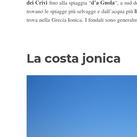
dei Crivi
d’a Gnola
fino alla spiaggia “
“, a sud d
trovano le spiagge più selvagge e dall’acqua più
trova nella Grecia Ionica. I fondali sono generalm
C
e
r
c
La costa jonica
a
: