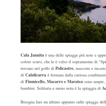
Cala Jannita
è una delle spiagge più note e appre
colore scuro, che le è valso il soprannome di “S
Policastro
trovano nel golfo di
, nascoste e incast
Calaficarra
di
è formata dalla curiosa combinazio
Fiumicello, Macarro e Maratea
di
sono ampie, s
A
bambini. Solitaria e meno nota è la spiaggia di
Bisogna fare un ultimo appunto sulle spiagge della