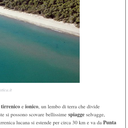
tica.it
tirrenico
ionico
i
e
, un lembo di terra che divide
spiagge
oste si possono scovare bellissime
selvagge,
Punta
irrenica lucana si estende per circa 30 km e va da