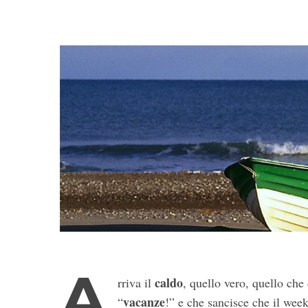
A
caldo
rriva il
, quello vero, quello che 
vacanze
“
!” e che sancisce che il wee