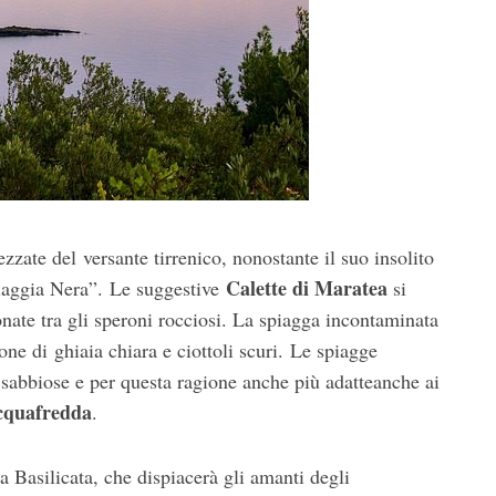
zzate del versante tirrenico, nonostante il suo insolito
Calette di Maratea
piaggia Nera”. Le suggestive
si
onate tra gli speroni rocciosi. La spiagga incontaminata
ne di ghiaia chiara e ciottoli scuri. Le spiagge
abbiose e per questa ragione anche più adatteanche ai
cquafredda
.
 Basilicata, che dispiacerà gli amanti degli