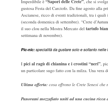
“Sapori delle Crete”
Imperdibile è
, che si svolg
gustosa Festa del Carciofo. Da fine agosto alla pr
Ascianese, ricco di eventi tradizionali, tra i qual
(seconda domenica di settembre). “Crete d’Autunn
tartufo bia
il suo clou nella Mostra Mercato del
settimana di novembre).
Pic-nic:
specialità da gustare solo e soltanto nelle tr
pici al ragù di chianina e i crostini “neri”
I
, pi
un particolare sugo fatto con la milza. Una vera d
Ultima offerta:
cosa offrono le Crete Senesi che 
Panorami mozzafiato uniti ad una cucina ricca d