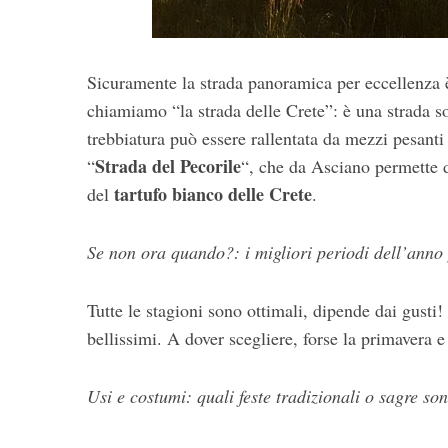
Sicuramente la strada panoramica per eccellenza 
C
chiamiamo “la strada delle Crete”: è una strada so
e
trebbiatura può essere rallentata da mezzi pesanti
r
Strada del Pecorile
“
“, che da Asciano permette d
c
a
tartufo bianco delle Crete
del
.
:
Se non ora quando?: i migliori periodi dell’anno p
Tutte le stagioni sono ottimali, dipende dai gusti!
bellissimi. A dover scegliere, forse la primavera e
Usi e costumi: quali feste tradizionali o sagre s