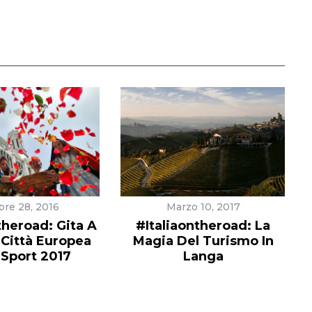
bre 28, 2016
Marzo 10, 2017
theroad: Gita A
#Italiaontheroad: La
, Città Europea
Magia Del Turismo In
 Sport 2017
Langa