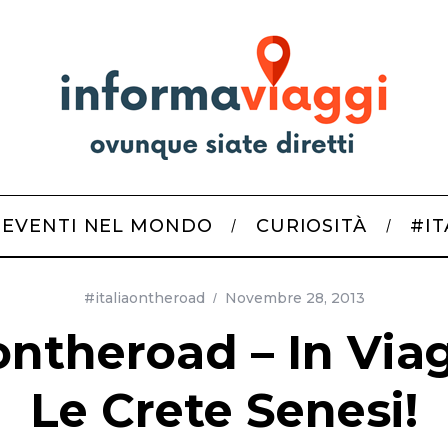
EVENTI NEL MONDO
CURIOSITÀ
#I
#italiaontheroad
Novembre 28, 2013
ontheroad – In Via
Le Crete Senesi!