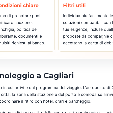
ondizioni chiare
Filtri utili
ima di prenotare puoi
Individua più facilmente le
rificare cauzione,
soluzioni compatibili con 
anchigia, politica del
tue esigenze, incluse quel
rburante, documenti e
proposte da compagnie c
quisiti richiesti al banco.
accettano la carta di debi
 noleggio a Cagliari
o in cui arrivi e dal programma del viaggio. L'aeroporto di C
 città; la zona della stazione e del porto è comoda se arrivi
oordinare il ritiro con hotel, orari e parcheggio.
zione indirizzo esatto della sede, orari, parcheggio associ