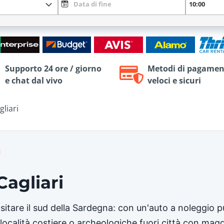
Supporto 24 ore / giorno
Metodi di pagamen
e chat dal vivo
veloci e sicuri
gliari
I
Cagliari
isitare il sud della Sardegna: con un'auto a noleggio 
 località costiere o archeologiche fuori città con magg