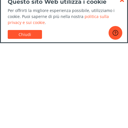
Questo sito Web utilizza i cookie
Per offrirti la migliore esperienza possibile, utilizziamo i
cookie. Puoi saperne di più nella nostra
politica sulla
privacy e sui cookie
.
Chiudi
Servizio Clienti
Guide sul noleggio auto
Domande frequenti
Contattaci
Affidabilità NoleggioAuto.it
Politica sulla privacy
Destinazioni
Compagnie