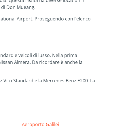
dia. Questa realtà ha diverse location in
lo di Don Mueang.
national Airport. Proseguendo con l’elenco
andard e veicoli di lusso. Nella prima
 Nissan Almera. Da ricordare è anche la
nz Vito Standard e la Mercedes Benz E200. La
Aeroporto Galilei