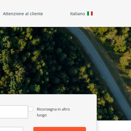
Attenzione al cliente
Italiano
r
Riconsegna in altro
luogo