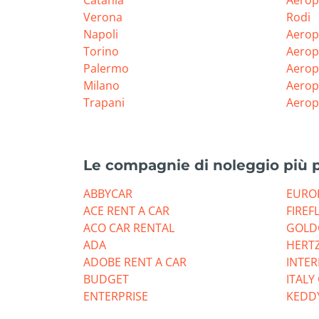
Catania
Aerop
Verona
Rodi
Napoli
Aerop
Torino
Aerop
Palermo
Aerop
Milano
Aerop
Trapani
Aerop
Le compagnie di noleggio più 
ABBYCAR
EURO
ACE RENT A CAR
FIREF
ACO CAR RENTAL
GOLD
ADA
HERT
ADOBE RENT A CAR
INTE
BUDGET
ITALY
ENTERPRISE
KEDD