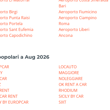
orto El Matorral
Aeroporto Costa Smeralda
Bari
orto Birgi
Aeroporto Fiumicino
orto Punta Raisi
Aeroporto Ciampino
orto Portela
Roma
orto Sant Eufemia
Aeroporto Liberi
orto Capodichino
Ancona
popolari a Aug 2026
PCAR
LOCAUTO
LY
MAGGIORE
CAR
NOLEGGIARE
Z
OK RENT A CAR
RRENT
RHODIUM
 CAR RENT
SICILY BY CAR
Y BY EUROPCAR
SIXT