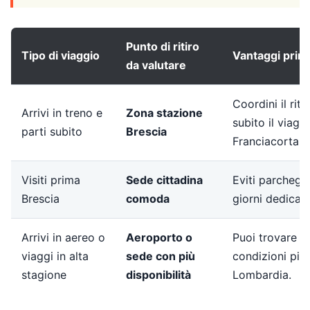
Punto di ritiro
Tipo di viaggio
Vantaggi princ
da valutare
Coordini il riti
Arrivi in treno e
Zona stazione
subito il viagg
parti subito
Brescia
Franciacorta o l
Visiti prima
Sede cittadina
Eviti parcheggi
Brescia
comoda
giorni dedicati
Arrivi in aereo o
Aeroporto o
Puoi trovare pi
viaggi in alta
sede con più
condizioni più 
stagione
disponibilità
Lombardia.