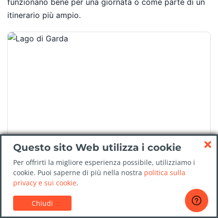
funzionano bene per una giornata o come parte di un
itinerario più ampio.
Questo sito Web utilizza i cookie
Lago di Garda: Sirmione e Desenzano
Per offrirti la migliore esperienza possibile, utilizziamo i
cookie. Puoi saperne di più nella nostra
politica sulla
Circa 25-35 km
privacy e sui cookie
.
Sirmione, con le Grotte di Catullo e il castello
Chiudi
scaligero che si allunga sull'acqua, è una delle